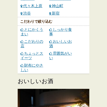
代々木上原
神山町
渋谷
新宿
こだわりで絞り込む
とにかくう
しっかり食
まい
事
こだわりの
おいしいお
店
酒
ちょっとス
雰囲気がい
イーツ
い
財布にやさ
しい
おいしいお酒