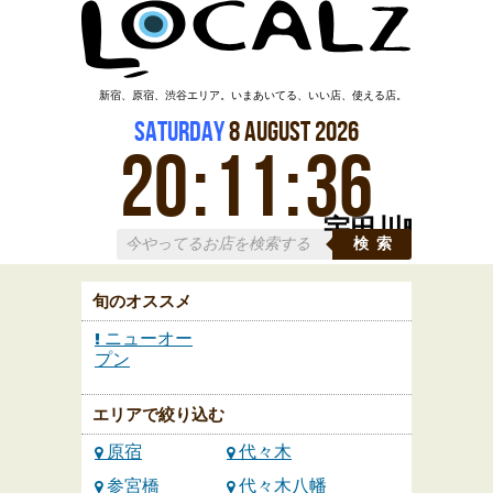
新宿、原宿、渋谷エリア。いまあいてる、いい店、使える店。
Saturday
8
August
2026
20
:
11
:
37
宇田川町
検索
旬のオススメ
ニューオー
プン
エリアで絞り込む
原宿
代々木
参宮橋
代々木八幡