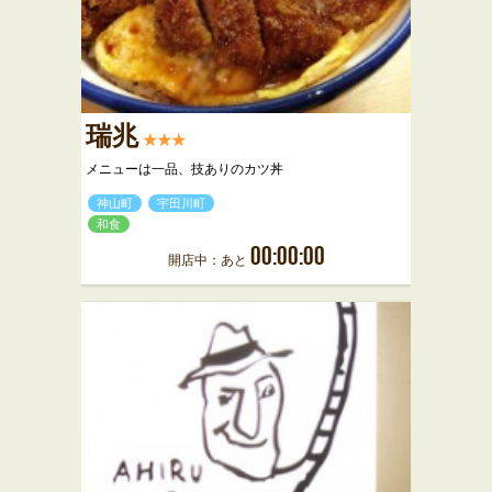
瑞兆
★★★
メニューは一品、技ありのカツ丼
神山町
宇田川町
和食
00:00:00
開店中：あと