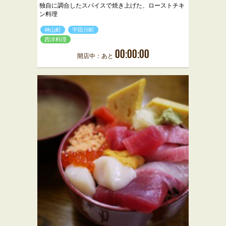
独自に調合したスパイスで焼き上げた、ローストチキ
ン料理
神山町
宇田川町
西洋料理
00:00:00
開店中：あと