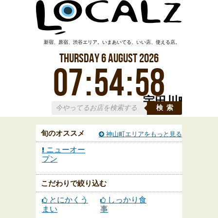
新宿、原宿、渋谷エリア。いまあいてる、いい店、使える店。
Thursday
6
August
2026
07
:
55
:
00
宇田川町
検索
旬のオススメ
神山町エリアをもっと見る
ニューオー
プン
こだわりで絞り込む
とにかくう
しっかり食
まい
事