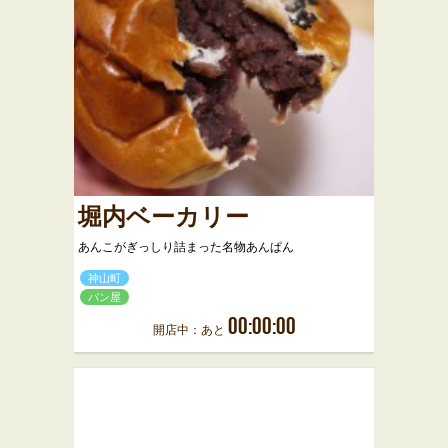
堀内ベーカリー
あんこがぎっしり詰まった名物あんぱん
神山町
パン屋
00:00:00
開店中：あと