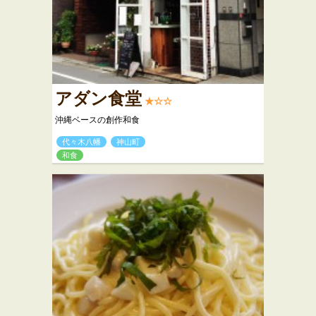
アダン食堂
★☆☆
沖縄ベースの創作和食
代々木八幡
神山町
和食