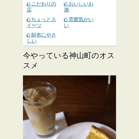
こだわりの
おいしいお
店
酒
ちょっとス
雰囲気がい
イーツ
い
財布にやさ
しい
今やっている神山町のオス
スメ