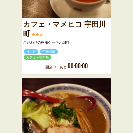
カフェ・マメヒコ 宇田川
町
★★☆
こだわりの檸檬ケーキと珈琲
神山町
宇田川町
カフェ・喫茶店
00:00:00
開店中：あと