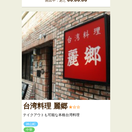
開店中：あと
台湾料理 麗郷
★☆☆
テイクアウトも可能な本格台湾料理
神山町
中華