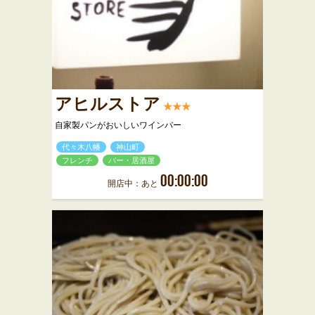
アヒルストア
★★★
自家製パンがおいしいワインバー
代々木八幡
神山町
フレンチ
バー・居酒屋
00:00:00
開店中：あと