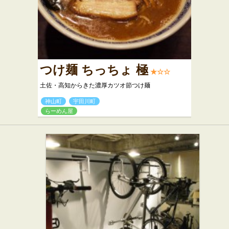
つけ麺 ちっちょ 極
★☆☆
土佐・高知からきた濃厚カツオ節つけ麺
神山町
宇田川町
らーめん屋