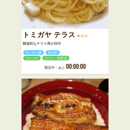
トミガヤ テラス
★☆☆
開放的なテラス席が目印
代々木八幡
神山町
フレンチ
カフェ・喫茶店
00:00:00
開店中：あと