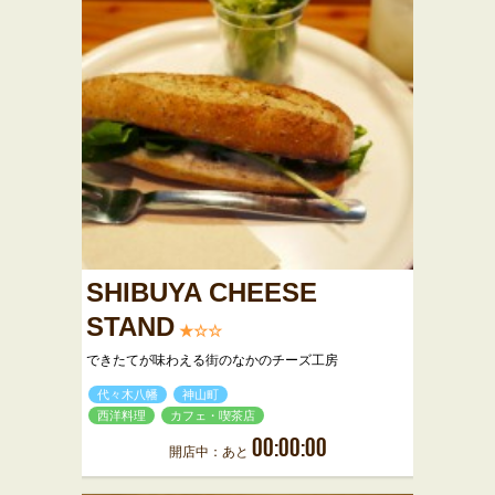
SHIBUYA CHEESE
STAND
★☆☆
できたてが味わえる街のなかのチーズ工房
代々木八幡
神山町
西洋料理
カフェ・喫茶店
00:00:00
開店中：あと