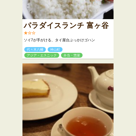
パラダイスランチ 富ヶ谷
★☆☆
ソイ7が手がける、タイ屋台ぶっかけゴハン
代々木八幡
神山町
アジア・エスニック
弁当・惣菜