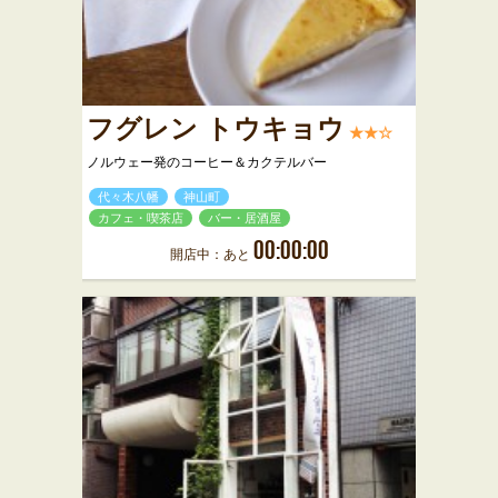
フグレン トウキョウ
★★☆
ノルウェー発のコーヒー＆カクテルバー
代々木八幡
神山町
カフェ・喫茶店
バー・居酒屋
00:00:00
開店中：あと