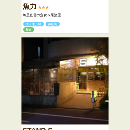
魚力
★★★
魚屋直営の定食＆居酒屋
代々木八幡
神山町
和食