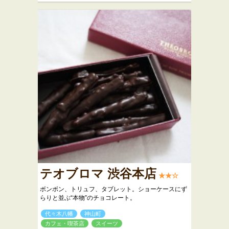
テオブロマ 渋谷本店
★★☆
ボンボン、トリュフ、タブレット。ショーケースにず
らりと並ぶ“本物”のチョコレート。
代々木八幡
神山町
カフェ・喫茶店
スイーツ