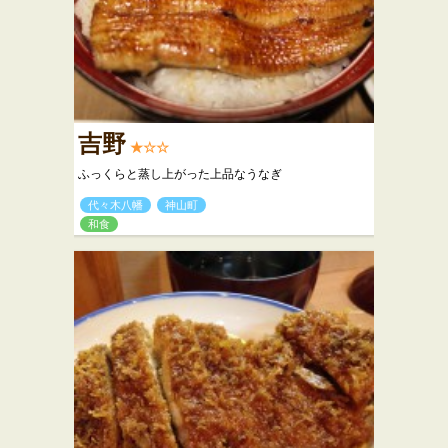
吉野
★☆☆
ふっくらと蒸し上がった上品なうなぎ
代々木八幡
神山町
和食