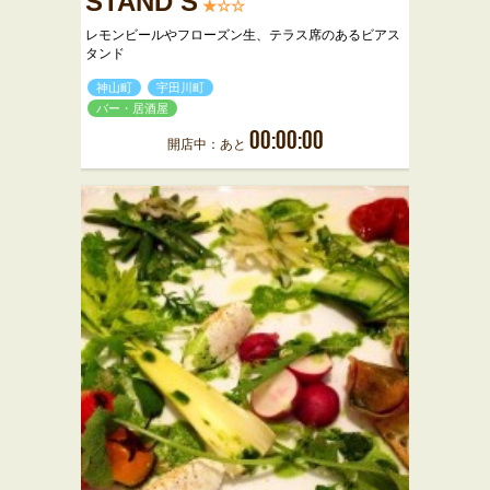
STAND S
★☆☆
レモンビールやフローズン生、テラス席のあるビアス
タンド
神山町
宇田川町
バー・居酒屋
00:00:00
開店中：あと