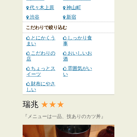
代々木上原
神山町
渋谷
新宿
こだわりで絞り込む
とにかくう
しっかり食
まい
事
こだわりの
おいしいお
店
酒
ちょっとス
雰囲気がい
イーツ
い
財布にやさ
しい
瑞兆
★★★
『メニューは一品、技ありのカツ丼』