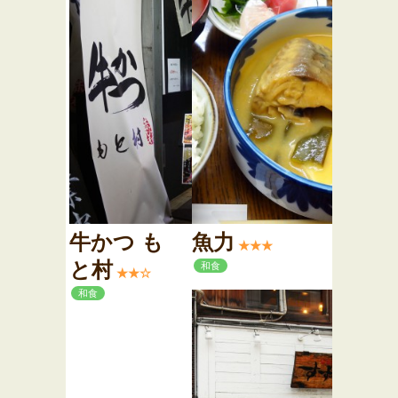
牛かつ も
魚力
★★★
と村
和食
★★☆
和食