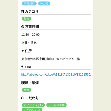
宇田川町
神山町
カテゴリ
和食
営業時間
11:30～20:00
※日・祝 休
住所
東京都渋谷区宇田川町41-26 パピエビル 1階
URL
http://tabelog.com/tokyo/A1318/A131810/13161530/
喫煙・禁煙
禁煙
こだわり
とにかくうまい
しっかり食事
こだわりの店