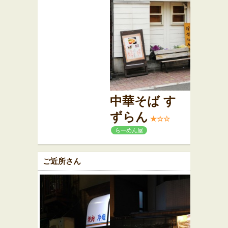
中華そば す
ずらん
★☆☆
らーめん屋
ご近所さん