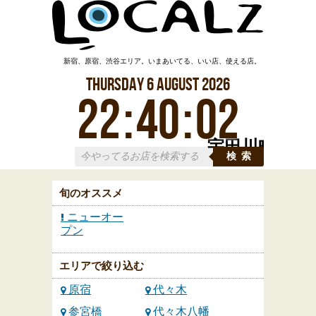
新宿、原宿、渋谷エリア。いまあいてる、いい店、使える店。
Thursday
6
August
2026
22
:
40
:
02
宇田川町
検索
旬のオススメ
ニューオー
プン
エリアで絞り込む
原宿
代々木
参宮橋
代々木八幡