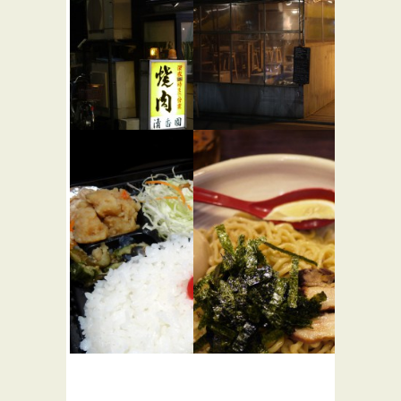
清香園 渋
STAND S
★☆☆
谷店
バー・居酒屋
焼き肉