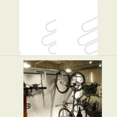
千葉屋
つけ麺 ち
っちょ 極
弁当・惣菜
★☆☆
らーめん屋
Roast One
Lil' Rire
西洋料理
カフェ・喫茶店