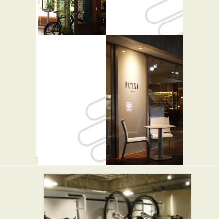
ピニョン
東急百貨店
★★☆
渋谷・本店
フレンチ
Lil' Rire
Patina
Tokyo
カフェ・喫茶店
★★★