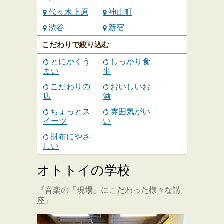
代々木上原
神山町
渋谷
新宿
こだわりで絞り込む
とにかくう
しっかり食
まい
事
こだわりの
おいしいお
店
酒
ちょっとス
雰囲気がい
イーツ
い
財布にやさ
しい
オトトイの学校
『音楽の「現場」にこだわった様々な講
座』