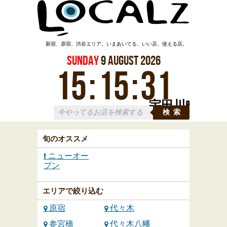
新宿、原宿、渋谷エリア。いまあいてる、いい店、使える店。
Sunday
9
August
2026
15
:
15
:
32
宇田川町
検索
旬のオススメ
ニューオー
プン
エリアで絞り込む
原宿
代々木
参宮橋
代々木八幡