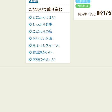
新宿
宇田川町
西洋料理
こだわりで絞り込む
06:17:5
開店中：あと
とにかくうまい
しっかり食事
こだわりの店
おいしいお酒
ちょっとスイーツ
雰囲気がいい
財布にやさしい