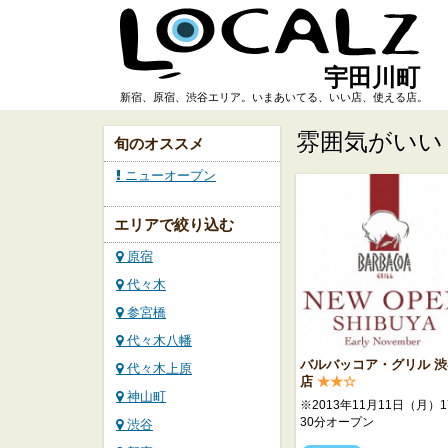
宇田川町
新宿、原宿、渋谷エリア。いまあいてる、いい店、使える店。
雰囲気がいい
旬のオススメ
ニューオープン
エリアで絞り込む
原宿
代々木
参宮橋
代々木八幡
バルバッコア・グリル 渋
代々木上原
店
★★☆
神山町
※2013年11月11日（月）1
30分オープン
渋谷