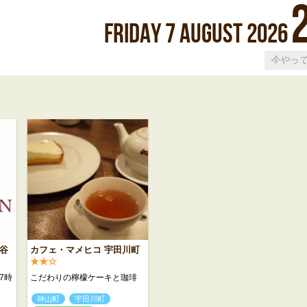
Friday
7
August
2026
谷
カフェ・マメヒコ 宇田川町
★★☆
7時
こだわりの檸檬ケーキと珈琲
神山町
宇田川町