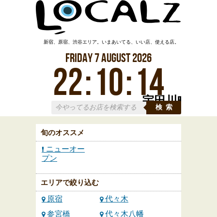
新宿、原宿、渋谷エリア。いまあいてる、いい店、使える店。
Friday
7
August
2026
22
:
10
:
14
宇田川町
検索
旬のオススメ
ニューオー
プン
エリアで絞り込む
原宿
代々木
参宮橋
代々木八幡