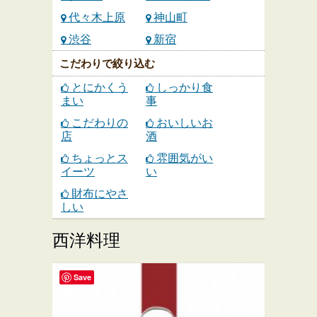
代々木上原
神山町
渋谷
新宿
こだわりで絞り込む
とにかくう
しっかり食
まい
事
こだわりの
おいしいお
店
酒
ちょっとス
雰囲気がい
イーツ
い
財布にやさ
しい
西洋料理
Save