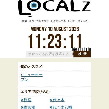
新宿、原宿、渋谷エリア。いまあいてる、いい店、使える店。
Monday
10
August
2026
11
:
23
:
12
宇田川町
検索
旬のオススメ
ニューオー
プン
エリアで絞り込む
原宿
代々木
参宮橋
代々木八幡