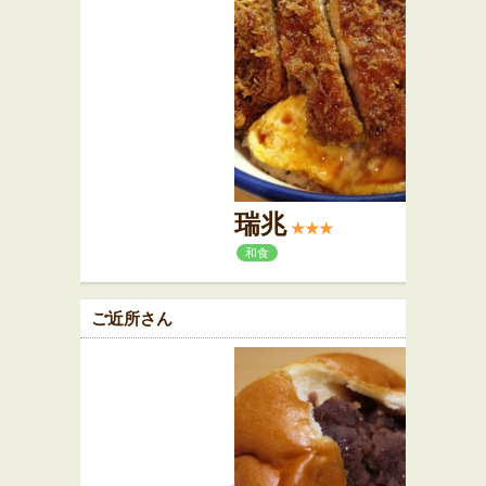
瑞兆
★★★
和食
ご近所さん